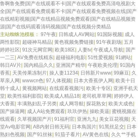
鲁啊鲁免费|国产在线观看不卡|国产在线观看免费高清电视剧大
产 美女免费三级 国产第一页ab 日韩熟妇 狠狠肏成人专区 91黑丝视频网站
全|国产在线观看免费观看不卡|国产在线观看免费视频在线|国产
在线精彩视频|国产在线精品视频免费观看|国产在线精品视频资
韩国AV看片网站 肏屄网五月天婷婷 国产成人黄色在线 传媒视频网站 jk黑丝
源|国产在线码观看清码视频|国产在线视频分类精品
主站蜘蛛池模板：
97午夜
|
日韩成人AV网站
|
91国际视频
|
成人
啪啪内射 色图dd 日本操逼片 成人品人妻久久 含羞草av试看 黄色电影导航
两性影院
|
超碰神马精品
|
黄色视频免费链接
|
91午夜剧场
|
五月
婷婷社区
|
91次元网官网
|
欧美18区
|
人妻tv
|
午夜成人导航
|
国产
欧美激情另类网站 Aⅴ网站 丁香怡红院午夜 超碰男人 日韩精品一级二级 人妖
一二三
|
AV免费在线精东
|
超碰福利电影
|
51性爱视频
|
91網站
|
韩日AV片
|
国內精品久久
|
亚洲国产精华
|
午夜欧美伦理
|
91国内
AV资源网 成人A电影网址 五月天色色区 91丝袜 大香蕉网官网内 午夜狼友AV
香蕉
|
天美传果冻制片
|
操人妻11234
|
日韩新片www
|
99麻豆
|
久
草亲人网
|
wwwcn色
|
97人体视频
|
日本大香蕉伊人网
|
欧美十日
欧美另类网 欧美日韩微拍视频 www99视频 欧美性爱天天 老司机大香蕉 影
韩十成人
|
黄视频网站
|
在线观看视频污
|
欧美十专区
|
亚洲手机天
堂
|
欧美性福利影院
|
欧美成人精品18
|
老司机草草网
|
婷婷伊人
音先锋三级资源 日韩五月丁香影院 黑丝美女内射自慰 欧美一A一片传媒 99
大香蕉
|
丰满熟妇乱子另类
|
成人网导航
|
探花熟女
|
欧美大成色
|
国产操逼网
|
成人A站免费观看
|
玖玖伊热
|
操欧美逼
|
蜜桃视频在
人与兽 国产日韩欧美初夜 欧美性图ppp jk黑丝啪啪内射 福利站av a含羞草无
线观看
|
久草视频国产片
|
91福利官
|
亚洲九九
|
美女豆花视频
|
天
堂Av电影官网
|
AB内射日韩无码
|
日本鳥国片
|
91黑丝足交
|
日本
码视 青娱乐亚豆花 欧美日韩国产综合 福利射深夜av 美女内射白浆 三级国产
熟妇色视频
|
国产91丝袜
|
91茄子看片
|
AV黄色在线
|
久久艹手机