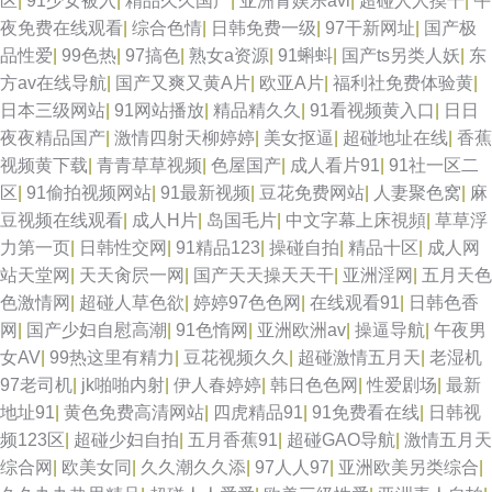
区
|
91少女被入
|
精品久久国产
|
亚洲青娱乐avi
|
超碰人人摸干
|
午
夜免费在线观看
|
综合色情
|
日韩免费一级
|
97干新网址
|
国产极
品性爱
|
99色热
|
97搞色
|
熟女a资源
|
91蝌蚪
|
国产ts另类人妖
|
东
方av在线导航
|
国产又爽又黄A片
|
欧亚A片
|
福利社免费体验黄
|
日本三级网站
|
91网站播放
|
精品精久久
|
91看视频黄入口
|
日日
夜夜精品国产
|
激情四射天柳婷婷
|
美女抠逼
|
超碰地址在线
|
香蕉
视频黄下载
|
青青草草视频
|
色屋国产
|
成人看片91
|
91社一区二
区
|
91偷拍视频网站
|
91最新视频
|
豆花免费网站
|
人妻聚色窝
|
麻
豆视频在线观看
|
成人H片
|
岛国毛片
|
中文字幕上床視頻
|
草草浮
力第一页
|
日韩性交网
|
91精品123
|
操碰自拍
|
精品十区
|
成人网
站天堂网
|
天天肏屄一网
|
国产天天操天天干
|
亚洲淫网
|
五月天色
色激情网
|
超碰人草色欲
|
婷婷97色色网
|
在线观看91
|
日韩色香
网
|
国产少妇自慰高潮
|
91色惰网
|
亚洲欧洲av
|
操逼导航
|
午夜男
女AV
|
99热这里有精力
|
豆花视频久久
|
超碰激情五月天
|
老湿机
97老司机
|
jk啪啪内射
|
伊人春婷婷
|
韩日色色网
|
性爱剧场
|
最新
地址91
|
黄色免费高清网站
|
四虎精品91
|
91免费看在线
|
日韩视
频123区
|
超碰少妇自拍
|
五月香蕉91
|
超碰GAO导航
|
激情五月天
综合网
|
欧美女同
|
久久潮久久添
|
97人人97
|
亚洲欧美另类综合
|