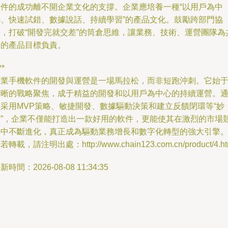
軟件的成功離不開企業文化的支撐。企業應培養一種“以用戶為中
心、快速試錯、數據說話、持續學習”的產品文化。鼓勵跨部門協
作，打破“開發完就交差”的筒倉思維，讓業務、技術、運營團隊為
同的產品目標負責。
**
企業手機軟件的開發與運營是一場馬拉松，而非短跑沖刺。它始
清晰的戰略聚焦，成于精益的開發和以用戶為中心的持續運營。
過采用MVP策略、敏捷開發、數據驅動決策和建立反饋閉環等“妙
招”，企業不僅能打造出一款好用的軟件，更能使其在激烈的市場
爭中不斷進化，真正成為驅動業務增長和數字化轉型的強大引擎
若轉載，請注明出處：http://www.chain123.com.cn/product/4.ht
新時間：2026-08-08 11:34:35