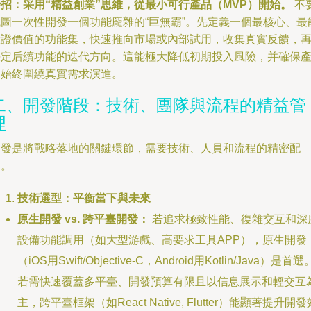
招：采用“精益創業”思維，從最小可行產品（MVP）開始。
不
試圖一次性開發一個功能龐雜的“巨無霸”。先定義一個最核心、最
驗證價值的功能集，快速推向市場或內部試用，收集真實反饋，
決定后續功能的迭代方向。這能極大降低初期投入風險，并確保
品始終圍繞真實需求演進。
二、開發階段：技術、團隊與流程的精益管
理
開發是將戰略落地的關鍵環節，需要技術、人員和流程的精密配
合。
技術選型：平衡當下與未來
原生開發 vs. 跨平臺開發：
若追求極致性能、復雜交互和深
設備功能調用（如大型游戲、高要求工具APP），原生開發
（iOS用Swift/Objective-C，Android用Kotlin/Java）是首選
若需快速覆蓋多平臺、開發預算有限且以信息展示和輕交互
主，跨平臺框架（如React Native, Flutter）能顯著提升開發