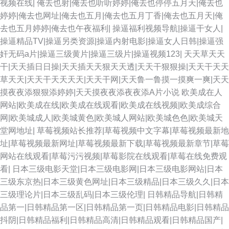
视频在线|
俺去也射|俺去也听听婷婷|俺去也停停五月天|俺去也
爱小说 国产成人日韩 AV按摩影院 超碰夫妻 无码专区伦理三级 www91自拍
婷婷|俺去也网址|俺去也五月|俺去也五月丁香|俺去也五月天|俺
去也五月婷婷|俺去也午夜福利|
操逼福利视频导航|操逼干女人|
日韩不卡五区 久草视频福利在线 后入黑丝jk 色悠悠福利导航 天天射综合 日
操逼精品TV|操逼另类资源|操逼内射电影|操逼女人日韩|操逼强
奸无码a片|操逼三级黄片|操逼三级片|操逼视频123|
天天草天天
韩无毛 91黄色片 免费操逼下载 超碰AV夜夜操 激情五月瑟瑟 福利视频午夜
干|天天插日日操|天天插天天狠天天透|天天干狠狠操|天天干天天
草天天|天天干天天天天|天天干网|天天鲁一鲁摸一摸爽一爽|天天
剧场 爱豆传媒麻豆 成人网站立即观看 欧美性爱另类3 在线A片导航 Av噜噜
摸夜夜添狠狠添婷婷|天天摸夜夜添夜夜添A片小说
欧美成在人
网站|欧美成在线|欧美成在线观看|欧美成在线视频|欧美成综合
福利导航 麻豆果冻大香蕉 伊人VA导航站 午夜剧场人妖 精品豆花 青娱视频
网|欧美城成人|欧美城黄色|欧美城人网站|欧美城色色|欧美城天
堂网地址|
草莓视频站长推荐|草莓视频中文字幕|草莓视频最新地
91 国产在线9 黄色污版 尤物情趣久草 导航美女福利 亚洲ts另类 亚洲成人小
址|草莓视频最新网址|草莓视频最新下载|草莓视频最新章节|草莓
网站在线观看|草莓污污视频|草莓影院在线观看|草莓在线免费观
说网址 麻豆免费在线毛片 A片下载曰日韩 91大香焦Cn 国产精品视频久久 天
看|
日本三级电影天堂|日本三级电影网|日本三级电影网站|日本
三级东京热|日本三级黄色网址|日本三级精品|日本三级久久|日本
天日夜夜 俺来也俺去也久久 在线免费AV电话 香蕉视频官网 韩国日逼无码 国
三级理论片|日本三级乱码|日本三级伦理|
日韩精品导航|日韩精
品第一|日韩精品第一区|日韩精品第一页|日韩精品电影|日韩精品
产性交网 老湿影院福利区 AV午夜无码 91婷色 欧美在线成人AB 91色天堂 91
抖阴|日韩精品福利|日韩精品高清|日韩精品观看|日韩精品国产|