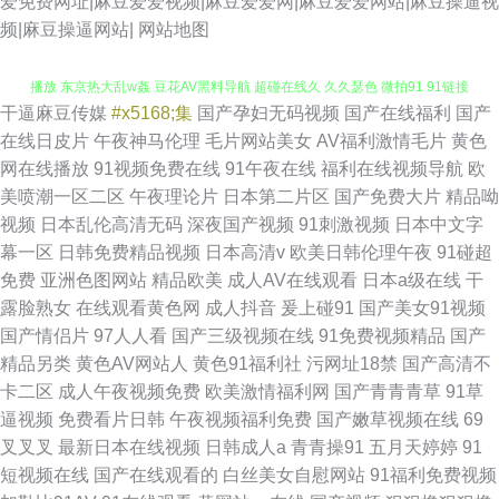
爱免费网址|麻豆爱爱视频|麻豆爱爱网|麻豆爱爱网站|麻豆操逼视
频|麻豆操逼网站|
网站地图
干逼麻豆传媒
#x5168;集
国产孕妇无码视频
国产在线福利
国产
91大神视频污 最新人妻AV电影 草莓视频COP 色中色尹人影院 91在线免费
在线日皮片
午夜神马伦理
毛片网站美女
AV福利激情毛片
黄色
网在线播放
91视频免费在线
91午夜在线
福利在线视频导航
欧
播放 东京热大乱w姦 豆花AV黑料导航 超碰在线久 久久瑟色 微拍91 91链接
美喷潮一区二区
午夜理论片
日本第二片区
国产免费大片
精品呦
视频
日本乱伦高清无码
深夜国产视频
91刺激视频
日本中文字
免费下载 涩涩A∨ 97自拍超碰 俺去也视频 深夜福利网址导航 国产毛片AA 韩
幕一区
日韩免费精品视频
日本高清v
欧美日韩伦理午夜
91碰超
免费
亚洲色图网站
精品欧美
成人AV在线观看
日本a级在线
干
国怀旧三级AV 69超碰 91视频精品 伊人成人网视频 九九热只有精品 天天干
露脸熟女
在线观看黄色网
成人抖音
爰上碰91
国产美女91视频
国产情侣片
97人人看
国产三级视频在线
91免费视频精品
国产
网站 国产视频久久探花 3级片普通话免费 欧洲成人ab 91超碰人人干 久久精
精品另类
黄色AV网站人
黄色91福利社
污网址18禁
国产高清不
卡二区
成人午夜视频免费
欧美激情福利网
国产青青青草
91草
品国产视频 91在线视频导航 青娱乐最新地址 微拍福利一区 免费在线观看91
逼视频
免费看片日韩
午夜视频福利免费
国产嫩草视频在线
69
叉叉叉
最新日本在线视频
日韩成人a
青青操91
五月天婷婷
91
尤物午夜福利在线 精品久久噜噜噜噜 超碰超频人人色 91视频免费入口 色色
短视频在线
国产在线观看的
白丝美女自慰网站
91福利免费视频