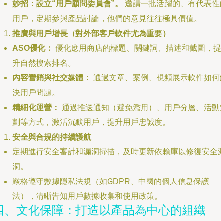
妙招：設立“用戶顧問委員會”。
邀請一批活躍的、有代表性
用戶，定期參與產品討論，他們的意見往往極具價值。
推廣與用戶增長（對外部客戶軟件尤為重要）
ASO優化：
優化應用商店的標題、關鍵詞、描述和截圖，提
升自然搜索排名。
內容營銷與社交媒體：
通過文章、案例、視頻展示軟件如何
決用戶問題。
精細化運營：
通過推送通知（避免濫用）、用戶分層、活動
劃等方式，激活沉默用戶，提升用戶忠誠度。
安全與合規的持續護航
定期進行安全審計和漏洞掃描，及時更新依賴庫以修復安全
洞。
嚴格遵守數據隱私法規（如GDPR、中國的個人信息保護
法），清晰告知用戶數據收集和使用政策。
四、文化保障：打造以產品為中心的組織