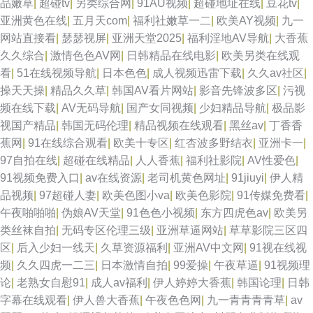
品嫩草
|
超碰tv
|
另类综合网
|
91AU视频
|
超碰地址在线
|
豆花tv
|
亚洲黄色在线
|
五月天com
|
福利社嫩草一二
|
欧美AY视频
|
九一
网站直接看
|
瑟瑟视屏
|
亚洲天堂2025
|
福利淫地AV导航
|
大香蕉
久久综合
|
激情色色AV网
|
日韩精品在线电影
|
欧美另类在线观
看
|
51在线视频导航
|
日本色色
|
成人视频迅雷下载
|
久久av社区
|
操天天操
|
精品久久草
|
韩国AV看片网站
|
影音先锋波多区
|
污视
频在线下载
|
AV无码导航
|
国产女同视频
|
少妇精品导航
|
极品影
视国产精品
|
韩国无码伦理
|
精品视频在线观看
|
黑丝av
|
丁香香
蕉网
|
91在线综合观看
|
欧美十专区
|
红杏波多野结衣
|
亚洲卡一
|
97自拍在线
|
超碰在线精品
|
人人香蕉
|
福利社影院
|
AV性爱色
|
91视频免费入口
|
av在线资源
|
老司机黄色网址
|
91jiuyi
|
伊人精
品视频
|
97超碰人妻
|
欧美色图小va
|
欧美色影院
|
91传媒免费看
|
午夜啪啪啪
|
伪娘AV天堂
|
91色色小视频
|
东方四虎色av
|
欧美另
类丝袜自拍
|
无码专区伦理三级
|
亚洲草逼网站
|
草草影院三区四
区
|
后入少妇一线天
|
久草资源福利
|
亚洲AV中文网
|
91视在线视
频
|
久久四虎一二三
|
日本激情自拍
|
99爱操
|
午夜草逼
|
91视频理
论
|
老熟女自慰91
|
成人av福利
|
伊人婷婷大香蕉
|
韩国论理
|
日韩
字幕在线观看
|
伊人兽大香蕉
|
午夜色色网
|
九一青青青青草
|
av