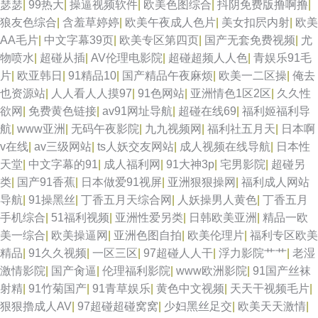
瑟瑟
|
99热大
|
操逼视频软件
|
欧美色图综合
|
抖阴免费版撸啊撸
|
狼友色综合
|
含羞草婷婷
|
欧美午夜成人色片
|
美女扣屄内射
|
欧美
AA毛片
|
中文字幕39页
|
欧美专区第四页
|
国产无套免费视频
|
尤
物喷水
|
超碰从插
|
AV伦理电影院
|
超碰超频人人色
|
青娱乐91毛
片
|
欧亚韩日
|
91精品10
|
国产精品午夜麻烦
|
欧美一二区操
|
俺去
也资源站
|
人人看人人摸97
|
91色网站
|
亚洲情色1区2区
|
久久性
欲网
|
免费黄色链接
|
av91网址导航
|
超碰在线69
|
福利姬福利导
航
|
www亚洲
|
无码午夜影院
|
九九视频网
|
福利社五月天
|
日本啊
v在线
|
av三级网站
|
ts人妖交友网站
|
成人视频在线导航
|
日本性
天堂
|
中文字幕的91
|
成人福利网
|
91大神3p
|
宅男影院
|
超碰另
类
|
国产91香蕉
|
日本做爱91视屏
|
亚洲狠狠操网
|
福利成人网站
导航
|
91操黑丝
|
丁香五月天综合网
|
人妖操男人黄色
|
丁香五月
手机综合
|
51福利视频
|
亚洲性爱另类
|
日韩欧美亚洲
|
精品一欧
美一综合
|
欧美操逼网
|
亚洲色图自拍
|
欧美伦理片
|
福利专区欧美
精品
|
91久久视频
|
一区三区
|
97超碰人人干
|
浮力影院艹艹
|
老湿
激情影院
|
国产肏逼
|
伦理福利影院
|
www欧洲影院
|
91国产丝袜
射精
|
91竹菊国产
|
91青草娱乐
|
黄色中文视频
|
天天干视频毛片
|
狠狠擼成人AV
|
97超碰超碰窝窝
|
少妇黑丝足交
|
欧美天天激情
|