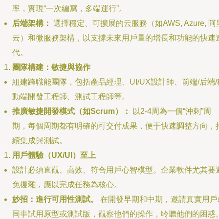
率，實現“一次編寫，多端運行”。
后端架構：
選擇穩定、可擴展的云服務（如AWS, Azure, 阿
云）和微服務架構，以支撐未來用戶量的增長和功能的快速
代。
團隊構建：敏捷與協作
組建跨職能團隊，包括產品經理、UI/UX設計師、前端/后端/
動端開發工程師、測試工程師等。
推廣敏捷開發模式（如Scrum）：
以2-4周為一個“沖刺”周
期，每個周期都有明確的可交付成果，便于快速調整方向，
續集成與測試。
用戶體驗（UX/UI）至上
設計必須直觀、高效、符合用戶心智模型。企業軟件尤其要
免復雜，應以完成任務為核心。
妙招：進行可用性測試。
在開發早期和中期，邀請真實用戶
同事試用原型或測試版，觀察他們的操作，聆聽他們的困惑