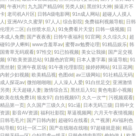
网
|
午夜H片
|
九九国产精品99
|
另类人妖
|
黑丝91大神
|
操逼片不
卡
|
老司机A片区
|
日韩A级电影网
|
91n成人网站
|
超碰人人摸人
人
|
亚洲AV久久蜜芽
|
97人人
|
综合影院
|
免费福利视频导航
|
日韩
伦理片二区
|
白丝喷水后入
|
91免费看片天堂
|
日韩一级视频
|
日
本成人免费
|
国产夜夜夜
|
日韩午夜福利
|
91官网
|
久久综久久
|
超
碰91伊人蝌蚪
|
www含羞草av
|
蜜臀av勉费论理
|
91精品娱乐
|
韩
国青草无码观看
|
97性交
|
91已拍视频
|
美女让我操
|
国产足交视
频
|
97欧美资源总站
|
91颜色的官网
|
日本人妻字幕
|
操逼导航
|
91
黑丝射
|
亚洲午夜居场
|
91午夜伦理影院
|
操婷婷网站
|
91豆花网
|
内射少妇视频
|
欧美精品视
|
色图dd
|
av三级网站
|
91社精品无码
|
成人探花av
|
微拍啪啪啪
|
人人澡人人爱
|
91白丝足交
|
亚洲激情
另类
|
天天超碰人妻
|
激情综合五
|
黑丝后入91
|
黄色电影小视频
|
欧美在线免费18
|
狼友97
|
自拍视频97
|
久久一次艹
|
污视频观看
|
精品第一页
|
久久国产三级久久
|
91c逼
|
日本无码三级
|
日韩中文
资源
|
影音AV资源
|
福利社影院
|
草逼视频网
|
六月天午夜情视频
|
日韩毛毛片
|
国产日韩内射
|
超碰91在线看
|
久艹视屏
|
AV福利色
站导航
|
91社一区二区
|
国产在线啪在线啪
|
97超碰就是操
|
精品
日韩无码一区
|
少妇四虎一线天
|
日韩色情电影院
|
偷拍伊人
|
欧美