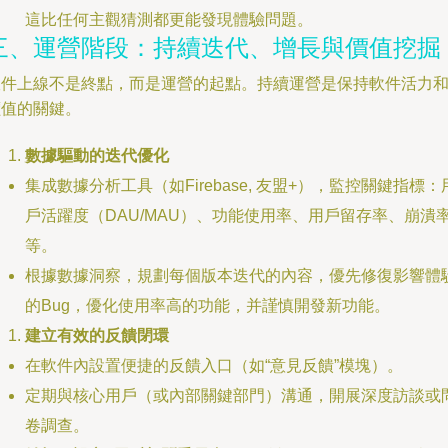
這比任何主觀猜測都更能發現體驗問題。
三、運營階段：持續迭代、增長與價值挖掘
軟件上線不是終點，而是運營的起點。持續運營是保持軟件活力
價值的關鍵。
數據驅動的迭代優化
集成數據分析工具（如Firebase, 友盟+），監控關鍵指標：
戶活躍度（DAU/MAU）、功能使用率、用戶留存率、崩潰
等。
根據數據洞察，規劃每個版本迭代的內容，優先修復影響體
的Bug，優化使用率高的功能，并謹慎開發新功能。
建立有效的反饋閉環
在軟件內設置便捷的反饋入口（如“意見反饋”模塊）。
定期與核心用戶（或內部關鍵部門）溝通，開展深度訪談或
卷調查。