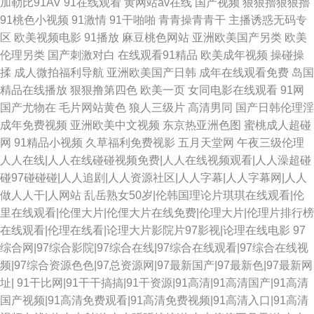
加勒比91AV
91在线观看
黄网站av在线
国产视频
狠狠擼狠狠擼
韩日 韩国自拍视频精选 精品国产9199 欧美操B 三级黄色视频 午夜色色吧AV
91桃色小视频
91激情
91干啪啪
青青操青青干
主播诱惑无码专
区
欧美视频电影
91播放
麻豆桃色网站
亚洲欧美国产另类
欧美
狼窝AV专区 日韩淫色网 老司机午夜AV 九一福利视频 豆花91在线观看 91入
伦理另类
国产刺激对白
在线观看91精品
欧美成年视频
操碰操
揉
成人微拍福利导航
亚洲欧美国产日韩
成年在线观看免费
岛国
口不用下 大香蕉伊人久久爱 俺去也com 久久青青视频 狠狠狠日狠狠日 内射
精品在线播放
狠狠撸第四色
欧美一页
女同电影在线观看
91网
国产尤物在
毛片网站黄色
狼人三级片
高清男同
国产日韩伦理淫
内射网页 香蕉视频官网 九九热六 三欧美视频sss 国产视频八区 91操白丝 肏
成年免费视频
亚洲欧美中文视频
东京热亚洲色图
蜜桃成人超碰
网
91精品小视频
久草福利免费视影
五月天堂网
午夜三级伦理
逼电影在线观看 91在线资源网 色香焦尹人网 91porn社区 综合影院 第一福
人人在线|人人在线碰碰视频免费|人人在线视频观看|人人澡超碰
碰97碰碰碰|人人追剧|人人资源社区|人人字幕|人人字幕网|人人
利導航AV 日本啊v在线观看 婷婷五月网址 极品91白丝 91大神精品 色一本道
做人人干|人网站
乱岳熟女50岁|伦韩国理论片琪琪在线观看|伦
里在线观看|伦俚大片|伦俚大片在线免费|伦理大片|伦理片排行榜
无码韩日电影 AV淘宝久久 91九色熟女p 美日韩色 91福利老湿机 少妇人妻影
在线观看|伦理在线看|论理大片影院片97影视|论理在线电影
97
综合网|97综合影院|97综合在线|97综合在线观看|97综合在线视
院 成人Av午夜影视 偷拍综合色图 精品一二区电影 91淫黄影院 中文字幕在线
频|97综合资源色色|97总资源网|97最新国产|97最新色|97最新网
址|
91干比网|91干干搞搞|91干资源|91高清|91高清国产|91高清
资源 国产三级在线网站 91自慰 国内最新肏屄精品 欧美激情28p 人妻激情性
国产视频|91高清免费观看|91高清免费视频|91高清入口|91高清