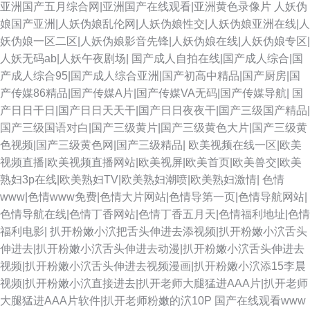
亚洲国产五月综合网|亚洲国产在线观看|亚洲黄色录像片
人妖伪
国产9在线播放 狠狠操狠 日本电影av 豆花社区视频 99超碰人人草 影音先锋
娘国产亚洲|人妖伪娘乱伦网|人妖伪娘性交|人妖伪娘亚洲在线|人
妖伪娘一区二区|人妖伪娘影音先锋|人妖伪娘在线|人妖伪娘专区|
亚洲色图 欧美射精 97性视频 午夜福利小视频 亚洲情色国豆花 韩日2区 老湿
人妖无码ab|人妖午夜剧场|
国产成人自拍在线|国产成人综合|国
产成人综合95|国产成人综合亚洲|国产初高中精品|国产厨房|国
影院在线观看 免费看阿片 午夜欧美毛 黄色九九毛片 91偷拍在线 青草网在线
产传媒86精品|国产传媒A片|国产传媒VA无码|国产传媒导航|
国
产日日干日|国产日日天天干|国产日日夜夜干|国产三级国产精品|
91黑丝 欧美性生交美女 影音先锋91看片 欧洲一级午老q www一区 wwww日
国产三级国语对白|国产三级黄片|国产三级黄色大片|国产三级黄
色视频|国产三级黄色网|国产三级精品|
欧美视频在线一区|欧美
本另 91深夜视频 亚洲污久 国产精品日逼 日韩福利视频导航 日韩二级网站
视频直播|欧美视频直播网站|欧美视屏|欧美首页|欧美兽交|欧美
熟妇3p在线|欧美熟妇TV|欧美熟妇潮喷|欧美熟妇激情|
色情
日韩精品国产欧美 美女搞黄 人妻福利导航 免费成人17c 岛国大片无码 天天
www|色情www免费|色情大片网站|色情导第一页|色情导航网站|
色情导航在线|色情丁香网站|色情丁香五月天|色情福利地址|色情
夜夜肏 婷婷色色网 久久草福利www 男人色色天堂 俺去射啦 日本色色 91综
福利电影|
扒开粉嫩小泬把舌头伸进去添视频|扒开粉嫩小泬舌头
伸进去|扒开粉嫩小泬舌头伸进去动漫|扒开粉嫩小泬舌头伸进去
合网 伊人黄色视频 蜜桃久久av一区 九九久久大香蕉 人妻H片 加勒比激情综
视频|扒开粉嫩小泬舌头伸进去视频漫画|扒开粉嫩小泬添15李晨
视频|扒开粉嫩小泬直接进去|扒开老师大腿猛进AAA片|扒开老师
合 日本另类人妖 91pro成人 大香蕉五月天婷婷 浮力麻豆影院 97欧美国产自
大腿猛进AAA片软件|扒开老师粉嫩的泬10P
国产在线观看www