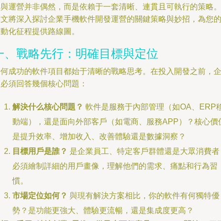
發與運營并非偶然，而是依賴于一套清晰、連貫且可執行的策略
本文將深入探討企業手機軟件開發運營的關鍵策略與妙招，為您
移動化征程提供路線圖。
一、戰略先行：明確目標與定位
任何成功的軟件項目都始于清晰的戰略思考。在投入開發之前，
業必須回答幾個核心問題：
解決什么核心問題？
軟件是服務于內部管理（如OA、ERP
動端），還是面向外部客戶（如電商、服務APP）？核心價
是提升效率、增加收入、改善體驗還是數據洞察？
目標用戶是誰？
是企業員工、特定客戶群體還是大眾消費者
必須繪制詳細的用戶畫像，理解他們的需求、痛點和行為習
慣。
市場定位如何？
與現有解決方案相比，你的軟件有何獨特優
勢？是功能更強大、體驗更流暢，還是集成度更高？