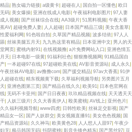
精品
|
熟女磁力链接
|
a级黄卡
|
超碰在人
|
国自拍一区懂色
|
欧日
无码
|
美女爆操
|
亚洲在线成人电影
|
午夜福利电影图片
|
97人妻
成人视频
|
国产丝袜综合在线
|
AA3级片
|
51黑料视频
|
午夜大香
蕉AV
|
超碰免费人妻
|
人人超碰
|
日本国产精品三级
|
美女含羞草
|
性爱福利网
|
91色啦自拍
|
久草国产精品视频
|
波多结依
|
97人人
舔
|
丝袜美腿五月天
|
九九热这里有精品
|
日本亚洲中文
|
男人的天
堂网页
|
蜜桃内射91
|
在线视频撸
|
a片免费网站入口
|
亚洲色情五
月天
|
日本电影一级黄
|
91福利社色
|
狠狠撸视频网
|
91精品国自
产
|
一本超碰97在线
|
97超碰欧美在线
|
AV影音资源站
|
成人永久
|
午夜丝袜AV电影
|
av撸撸com
|
国产援交精品
|
97av大香蕉
|
91伊
人超碰在线
|
精东视频黄下载
|
久草福利视频导航
|
另类图片五月
天
|
亚洲色图第三页
|
国产精品在线久久
|
欧美91
|
日本色官网在
线
|
无码不卡亚州
|
国产日日夜夜
|
玖玖精品视频在线
|
天天透天天
干
|
人妖三级片
|
久久大香蕉伊人
|
殴美蜜桃
|
AV线上
|
亚州色片
|
久久福利视频导航
|
www四虎
|
日韩性欧美
|
丝袜足交影视
|
国产
精品女一区
|
国产人妖群交
|
美女视频直播91
|
美女色色视频
|
国
产精品资源站
|
久久神马
|
欧美黄色28
|
人人想人人甜97
|
午夜少
妇无
|
极品韩国无码
|
抖阴蜜桃
|
影音先锋色精东
|
国产黑丝97
|
豆