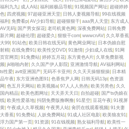
福利九九
|
成人A站
|
福利姬极品导航
|
91视频国产网址
|
超碰婷婷
色
|
四虎视频
|
97超碰亚洲天堂
|
日韩人妻视频导航
|
99在线视频
福利
|
免费看p
|
AV少妇导航
|
超碰狠狠干
|
aaa男人天堂
|
东方成人
AV无码
|
国产男女探花
|
老司机黄色网
|
深夜免费网站
|
日韩免费
新片网
|
超碰伦理
|
超碰爱久
|
狠狠干com
|
wwwcnAV
|
久久草香蕉
大99
|
91站色
|
欧美日韩在线旡码
|
黄色网业网址
|
日本伪娘自慰
射精
|
在线免费91
|
欧美性交DVD
|
91激情
|
少妇成人在线
|
91网
页官网页
|
91免费站
|
婷婷五月花
|
东方黄色A片
|
久草免费新视
频
|
jk啪啪内射
|
久久国产伊人影院
|
亚洲激情导航
|
AV福利网站
|
ts性爱
|
avtt亚洲国产
|
无码不卡亚州
|
久久天天操狠狠操
|
日本精
品午夜
|
东方亚洲色图91
|
色香焦尹人网
|
日韩无码13p
|
色资源
网
|
色五月天网站
|
欧美视频a
|
97人人人热热
|
欧美另类色
|
久久
国内精品
|
欧美色图网址
|
天天弄天天日
|
自拍超碰
|
国产ts伪娘在
线
|
欧美性爱基地
|
抖阴免费版撸啊撸
|
91星空
|
豆花午夜
|
91视屏
黄
|
午夜成人久草视频
|
午夜男人站
|
肏屄在线观看视频
|
91夫妻
大香蕉
|
91免费站
|
人妖免费网站
|
91成人社区电影
|
欧美狼友91
|
浮力国产第一页
|
91资源
|
91在钱视频
|
熟女福利导航
|
欧美性一