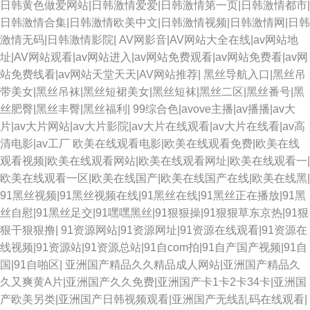
日韩黄色做爱网站|日韩激情爱爱|日韩激情第一页|日韩激情都市|
永久免费视频 97就是干五月天 日韩精品ー区二区 久久青草国产 欧日美一本
日韩激情合集|日韩激情欧美中文|日韩激情视频|日韩激情网|日韩
激情无码|日韩激情影院|
AV网影音|AV网站大全在线|av网站地
黑料网线路一二三 九九热在线6 黑料自拍网 91色美白乳 久草亭亭 人妖操男
址|AV网站观看|av网站进入|av网站免费观看|av网站免费看|av网
站免费线看|av网站天堂天天|AV网站推荐|
黑丝导航入口|黑丝吊
人黄色 午夜熟女福利网 伊人网成人在线 欧美性爱专区 av网址导航 免费黄色
带美女|黑丝吊袜|黑丝短裙美女|黑丝短袜|黑丝二区|黑丝番号|黑
丝肥臀|黑丝丰臀|黑丝福利|
99综合色|avove主播|av播播|av大
软件91 天堂逼色 九一在线看 国产探花91精品 wwwcnAV 在线免费九一网站
片|av大片网站|av大片影院|av大片在线观看|av大片在线看|av高
清电影|av工厂
欧美在线观看电影|欧美在线观看免费|欧美在线
欧美日本三级A片 AV性爱一本道 超碰在线操香蕉 成人伊人性爱网 福利视频
观看视频|欧美在线观看网站|欧美在线观看网址|欧美在线观看一|
欧美在线观看一区|欧美在线国产|欧美在线国产在线|欧美在线黑|
欧美 欧美亚成人网 一本到道 黄网站观看入口 超碰91在线 国产久久精品 九
91黑丝视频|91黑丝视频在线|91黑丝在线|91黑丝正在播放|91黑
丝自慰|91黑丝足交|91嘿嘿黑丝|91狠狠操|91狠狠草东京热|91狠
九精品九九国产 91香蕉蜜桃 日韩欧美h 在綫艹擦自拍 黑丝黄色片 日韩AV官
狠干狠狠撸|
91资源网站|91资源网址|91资源在线观看|91资源在
线视频|91资源站|91资源总站|91自com拍|91自产国产视频|91自
网 成人久久免费 美国性福福利导航 九一传媒影视传媒 日韩欧美大B 成人网
国|91自啪区|
亚洲国产精品久久精品成人网站|亚洲国产精品久
久又爽黄A片|亚洲国产久久免费|亚洲国产卡1卡2卡34卡|亚洲国
站69欧美 久热精品视频在线 黑丝在线 操逼福利社 日日爱影视 东京热色图片
产欧美另类|亚洲国产日韩视频观看|亚洲国产无线乱码在线观看|