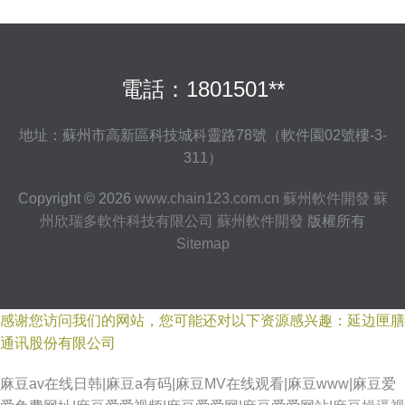
電話：1801501**
地址：蘇州市高新區科技城科靈路78號（軟件園02號樓-3-
311）
Copyright © 2026
www.chain123.com.cn
蘇州軟件開發
蘇
州欣瑞多軟件科技有限公司
蘇州軟件開發
版權所有
Sitemap
感谢您访问我们的网站，您可能还对以下资源感兴趣：延边匣膳
通讯股份有限公司
麻豆av在线日韩|麻豆a有码|麻豆MV在线观看|麻豆www|麻豆爱