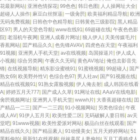
花最新网站
|
亚洲色情探花
|
99色色
|
韩日色图
|
人人操网址大全
|
超碰人人操作
|
麻豆白丝抠逼
|
一级肏屄
|
欧美福利精品导航
|
欧洲
无码免费视频
|
日韩色中色精导航
|
日韩黄色三级影院
|
黑人精品
区97
|
男人的天堂色导航
|
www在线91
|
69超碰在线
|
午夜色色影
院
|
老湿机午夜网
|
亚洲人成看片网址
|
狼人伊人
|
天美传媒毛片
|
香蕉网站
|
囯产精品久久
|
色先锋AVAV
|
四虎色在天堂
|
午夜福利
91视频
|
亚洲男人手机天堂
|
av在线视频
|
岛国操逼片
|
伊人成人
小视频
|
综合另类网
|
午夜久久无码
|
黄色AV地址
|
俺也去影音先
锋
|
在线视频导航
|
精东影业蜜桃91
|
91蜜桃视频
|
99超碰人
|
国产
熟女69
|
欧美野外性V
|
色综合色97
|
男人社av
|
国产91视频在线
|
精品在线视频91
|
91熟女露脸视频
|
伊人俺去射
|
成人韩国在线看
A
|
婷婷五月天777
|
国产成人久草
|
91网址在线
|
AAaV在线电影
|
肏屄视频网址
|
亚洲男人手机天堂
|
wwwh片
|
大香蕉超碰在线
|
囯
产精品一二三
|
国产一二三四
|
91小视频网站
|
另类色综合
|
午夜
成人AV
|
91伊人五月天
|
欧美性爱二区
|
无码破解人妻日韩
|
av天
堂吧
|
91www视频
|
欧美性爱派对网站
|
极品白丝在线观看
|
国产
精品在线久久
|
国产精品素人
|
91动慢美女
|
五月天婷婷网站
|
51
黑料偷拍
|
最新91在线视频
|
丝袜美尻人妻偷拍
|
五月丁香婷成人