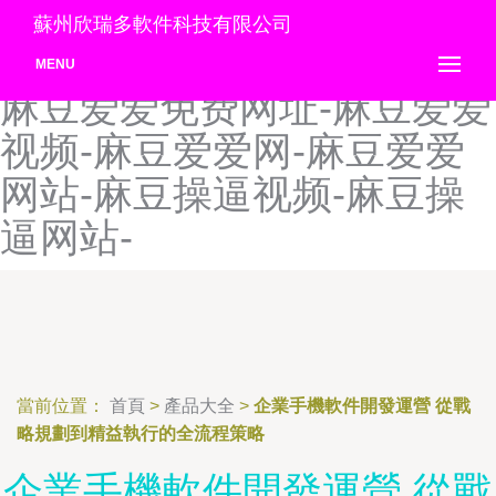
麻豆av在线日韩-麻豆a有码-
蘇州欣瑞多軟件科技有限公司
麻豆MV在线观看-麻豆www-
MENU
麻豆爱爱免费网址-麻豆爱爱
视频-麻豆爱爱网-麻豆爱爱
网站-麻豆操逼视频-麻豆操
逼网站-
當前位置：
首頁
>
產品大全
>
企業手機軟件開發運營 從戰
略規劃到精益執行的全流程策略
企業手機軟件開發運營 從戰