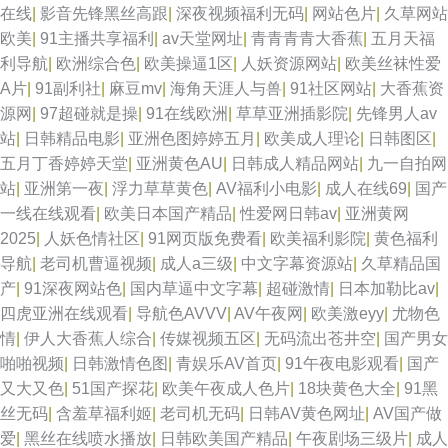
在线
|
影音先锋黑丝高跟
|
深夜视频福利无码
|
网站色片
|
久草网站
字幕 91白浆 爱豆视频 日本男女肏屄视频 先锋男人av站 影音先锋AV女优 色
欧美
|
91主播共享福利
|
av天堂网址
|
青青青青大香蕉
|
五月天福
利导航
|
欧洲综合色
|
欧美操逼1区
|
人妖资源网站
|
欧美丝袜性爱
资源色综合 成人影片大香蕉 五月狼人AV 大香蕉久草 老司机wwwav 日韩av
A片
|
91副利社
|
麻豆mv
|
海角天涯人与兽
|
91社区网站
|
大香蕉资
源网
|
97超碰就是操
|
91在线欧洲
|
草草亚洲插影院
|
先锋男人av
资源网站 香蕉视频免费观看 91网站在线入口 一区二区av 91小网站免费 91
站
|
日韩精品电影
|
亚洲色图婷婷五月
|
欧美成人理论
|
日韩图区
|
五月丁香婷婷天堂
|
亚洲黄色AU
|
日韩成人精品网站
|
九一自拍网
露脸黑丝 亚洲国产日韩系列 肏逼成人网色网 中文字幕黄色毛片 91大神合集
站
|
亚洲第一夜
|
浮力草草黄色
|
AV福利小电影
|
成人在线69
|
国产
一线在线观看
|
欧美日本国产精品
|
性爱网日韩av
|
亚洲黄网
狠狠鲁无码色导航 91色色 肏屄传媒 国产福利导航精 性交一性交 天天操视频
2025
|
人妖色情社区
|
91网页版免费看
|
欧美福利影院
|
黄色福利
导航
|
老司机曹逼视频
|
成人a三级
|
中文字幕资源站
|
久草精品国
网站
产
|
91深夜网站色
|
国内草逼中文字幕
|
超碰激情
|
日本加勒比av
|
四虎亚洲在线观看
|
导航色AVVV
|
AV午夜网
|
欧美激eyy
|
尤物色
情
|
伊人大香蕉人综合
|
传媒视频五区
|
无码流出苍井空
|
国产男女
啪啪视频
|
日韩激情色图
|
青娱乐AV首页
|
91午夜电影观看
|
国产
又大又色
|
51国产探花
|
欧美午夜成人色片
|
18块黄色大全
|
91黑
丝无码
|
含羞草福利姬
|
老司机无码
|
日韩AV黄色网址
|
AV国产做
爱
|
黑丝在线喷水播放
|
日韩欧美国产精品
|
午夜剧场三级片
|
成人