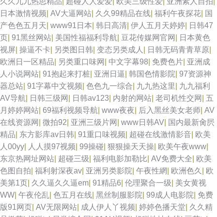
久久九九热思精品
|
超碰人人爱爱
|
欧美三级性爱
|
亚洲素人自拍
|
日本激情视频
|
AV大逼网站
|
久久99精品在线
|
福利午夜探花
|
国
产色色五月天
|
www91日本
|
韩日高清
|
伊人五月天婷婷
|
日韩47
页
|
91黑丝网站
|
美国性福福利导航
|
豆花传媒网官网
|
日本黄色
视屏
|
操逼不卡
|
另类图日韩
|
变态另类成人
|
日韩无码青青草原
|
欧洲日一区精品
|
另类重口味网
|
中文字幕98
|
免费色片
|
亚洲成
人小说网站
|
91抱起来打桩
|
亚洲日逼
|
韩国色情影院
|
97资源神
器总站
|
91字幕中文视频
|
色色九一综合
|
九九热这里
|
九九福利
AV导航
|
日韩三级网
|
日韩av123
|
内射的网站
|
老司机性交网
|
五
月婷婷网站
|
69福利视频导航
|
www夜夜
|
后入黑丝美女老师
|
AV
在线资源网
|
微拍92
|
亚洲三级片网
|
www日韩AV
|
国内最新肏屄
精品
|
东方影库av日韩
|
91重口味视频
|
超碰在线激情影音
|
欧美
人00yy
|
人人摸97视频
|
99操碰
|
狠狠操天天操
|
欧美午夜www
|
东京热网址网站
|
超碰三级
|
福利电影加勒比
|
AV免费大全
|
欧美
色图自拍
|
福利射深夜av
|
亚洲另类影院
|
午夜性網
|
欧洲色久
|
欧
美第1页
|
久久逼久久逼em
|
91精品6
|
伦理聚合一级
|
美女黄视
WW
|
午夜伦乱
|
色五月在线
|
黑丝制服影院
|
99成人电影院
|
免费
版91网页
|
AV无限网站
|
成人伊人丫视频
|
婷婷色播天堂
|
久久精